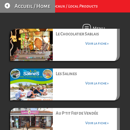

Accueil / Home
Produits Locaux /
Local Products
Menu
Le Chocolatier Sablais
Voir la fiche »
Les Salines
Voir la fiche »
Au P’tit Fief de Vendée
Voir la fiche »