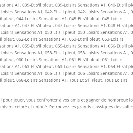
sations A1
,
039-Et s'il pleut
,
039-Loisirs Sensations A1
,
040-Et s'il p
-Loisirs Sensations A1
,
042-Et s'il pleut
,
042-Loisirs Sensations A1
,
0
il pleut
,
044-Loisirs Sensations A1
,
045-Et s'il pleut
,
045-Loisirs
sations A1
,
047-Et s'il pleut
,
047-Loisirs Sensations A1
,
048-Et s'il p
-Loisirs Sensations A1
,
050-Et s'il pleut
,
050-Loisirs Sensations A1
,
0
il pleut
,
052-Loisirs Sensations A1
,
053-Et s'il pleut
,
053-Loisirs
sations A1
,
055-Et s'il pleut
,
055-Loisirs Sensations A1
,
056-Et s'il p
-Loisirs Sensations A1
,
058-Et s'il pleut
,
058-Loisirs Sensations A1
,
0
il pleut
,
060-Loisirs Sensations A1
,
061-Et s'il pleut
,
061-Loisirs
sations A1
,
063-Et s'il pleut
,
063-Loisirs Sensations A1
,
064-Et s'il p
-Loisirs Sensations A1
,
066-Et s'il pleut
,
066-Loisirs Sensations A1
,
0
il pleut
,
068-Loisirs Sensations A1
,
Tous Et S'il Pleut
,
Tous Loisirs
l pour jouer, vous confronter à vos amis et gagner de nombreux lot
ivers coloré et enjoué. Retrouvez les grands classiques des salle