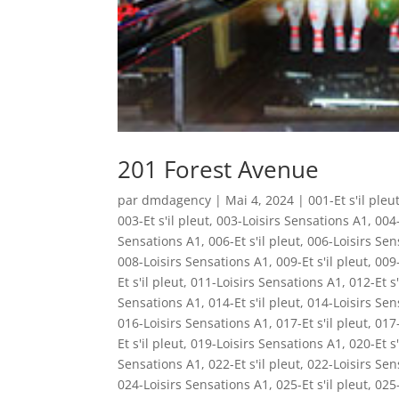
201 Forest Avenue
par
dmdagency
|
Mai 4, 2024
|
001-Et s'il pleu
003-Et s'il pleut
,
003-Loisirs Sensations A1
,
004-
Sensations A1
,
006-Et s'il pleut
,
006-Loisirs Sen
008-Loisirs Sensations A1
,
009-Et s'il pleut
,
009
Et s'il pleut
,
011-Loisirs Sensations A1
,
012-Et s'
Sensations A1
,
014-Et s'il pleut
,
014-Loisirs Sen
016-Loisirs Sensations A1
,
017-Et s'il pleut
,
017
Et s'il pleut
,
019-Loisirs Sensations A1
,
020-Et s'
Sensations A1
,
022-Et s'il pleut
,
022-Loisirs Sen
024-Loisirs Sensations A1
,
025-Et s'il pleut
,
025