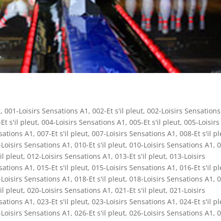
t
,
001-Loisirs Sensations A1
,
002-Et s'il pleut
,
002-Loisirs Sensations
Et s'il pleut
,
004-Loisirs Sensations A1
,
005-Et s'il pleut
,
005-Loisirs
sations A1
,
007-Et s'il pleut
,
007-Loisirs Sensations A1
,
008-Et s'il p
-Loisirs Sensations A1
,
010-Et s'il pleut
,
010-Loisirs Sensations A1
,
0
il pleut
,
012-Loisirs Sensations A1
,
013-Et s'il pleut
,
013-Loisirs
sations A1
,
015-Et s'il pleut
,
015-Loisirs Sensations A1
,
016-Et s'il p
-Loisirs Sensations A1
,
018-Et s'il pleut
,
018-Loisirs Sensations A1
,
0
il pleut
,
020-Loisirs Sensations A1
,
021-Et s'il pleut
,
021-Loisirs
sations A1
,
023-Et s'il pleut
,
023-Loisirs Sensations A1
,
024-Et s'il p
-Loisirs Sensations A1
,
026-Et s'il pleut
,
026-Loisirs Sensations A1
,
0