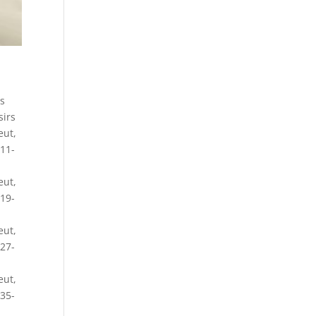
ns
sirs
leut
,
11-
leut
,
19-
leut
,
27-
leut
,
35-