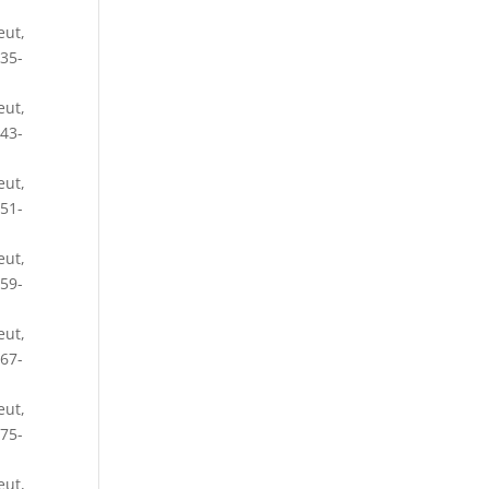
leut
,
35-
leut
,
43-
leut
,
51-
leut
,
59-
leut
,
67-
leut
,
75-
leut
,