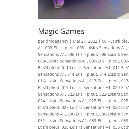
Magic Games
par
dmdagency
|
Mai 27, 2022
|
001-Et s'il ple
A1
,
003-Et s'il pleut
,
003-Loisirs Sensations A1
,
Sensations A1
,
006-Et s'il pleut
,
006-Loisirs Sen
008-Loisirs Sensations A1
,
009-Et s'il pleut
,
009
Et s'il pleut
,
011-Loisirs Sensations A1
,
012-Et s'
Sensations A1
,
014-Et s'il pleut
,
014-Loisirs Sen
016-Loisirs Sensations A1
,
017-Et s'il pleut
,
017
Et s'il pleut
,
019-Loisirs Sensations A1
,
020-Et s'
Sensations A1
,
022-Et s'il pleut
,
022-Loisirs Sen
024-Loisirs Sensations A1
,
025-Et s'il pleut
,
025
Et s'il pleut
,
027-Loisirs Sensations A1
,
028-Et s'
Sensations A1
,
030-Et s'il pleut
,
030-Loisirs Sen
032-Loisirs Sensations A1
,
033-Et s'il pleut
,
033
Et s'il pleut
,
035-Loisirs Sensations A1
,
036-Et s'