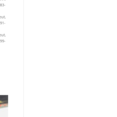
83-
leut
,
91-
leut
,
99-