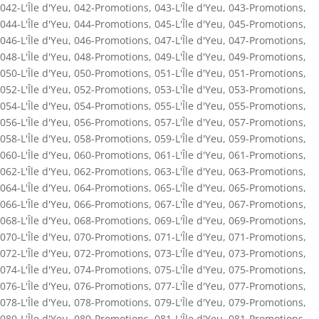
042-L'Île d'Yeu
,
042-Promotions
,
043-L'Île d'Yeu
,
043-Promotions
,
044-L'Île d'Yeu
,
044-Promotions
,
045-L'Île d'Yeu
,
045-Promotions
,
046-L'Île d'Yeu
,
046-Promotions
,
047-L'Île d'Yeu
,
047-Promotions
,
048-L'Île d'Yeu
,
048-Promotions
,
049-L'Île d'Yeu
,
049-Promotions
,
050-L'Île d'Yeu
,
050-Promotions
,
051-L'Île d'Yeu
,
051-Promotions
,
052-L'Île d'Yeu
,
052-Promotions
,
053-L'Île d'Yeu
,
053-Promotions
,
054-L'Île d'Yeu
,
054-Promotions
,
055-L'Île d'Yeu
,
055-Promotions
,
056-L'Île d'Yeu
,
056-Promotions
,
057-L'Île d'Yeu
,
057-Promotions
,
058-L'Île d'Yeu
,
058-Promotions
,
059-L'Île d'Yeu
,
059-Promotions
,
060-L'Île d'Yeu
,
060-Promotions
,
061-L'Île d'Yeu
,
061-Promotions
,
062-L'Île d'Yeu
,
062-Promotions
,
063-L'Île d'Yeu
,
063-Promotions
,
064-L'Île d'Yeu
,
064-Promotions
,
065-L'Île d'Yeu
,
065-Promotions
,
066-L'Île d'Yeu
,
066-Promotions
,
067-L'Île d'Yeu
,
067-Promotions
,
068-L'Île d'Yeu
,
068-Promotions
,
069-L'Île d'Yeu
,
069-Promotions
,
070-L'Île d'Yeu
,
070-Promotions
,
071-L'Île d'Yeu
,
071-Promotions
,
072-L'Île d'Yeu
,
072-Promotions
,
073-L'Île d'Yeu
,
073-Promotions
,
074-L'Île d'Yeu
,
074-Promotions
,
075-L'Île d'Yeu
,
075-Promotions
,
076-L'Île d'Yeu
,
076-Promotions
,
077-L'Île d'Yeu
,
077-Promotions
,
078-L'Île d'Yeu
,
078-Promotions
,
079-L'Île d'Yeu
,
079-Promotions
,
080-L'Île d'Yeu
,
080-Promotions
,
081-L'Île d'Yeu
,
081-Promotions
,