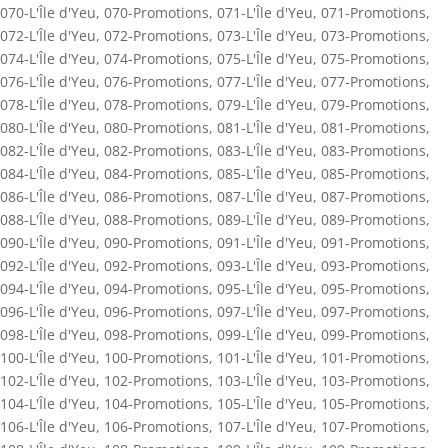
070-L'Île d'Yeu
,
070-Promotions
,
071-L'Île d'Yeu
,
071-Promotions
,
072-L'Île d'Yeu
,
072-Promotions
,
073-L'Île d'Yeu
,
073-Promotions
,
074-L'Île d'Yeu
,
074-Promotions
,
075-L'Île d'Yeu
,
075-Promotions
,
076-L'Île d'Yeu
,
076-Promotions
,
077-L'Île d'Yeu
,
077-Promotions
,
078-L'Île d'Yeu
,
078-Promotions
,
079-L'Île d'Yeu
,
079-Promotions
,
080-L'Île d'Yeu
,
080-Promotions
,
081-L'Île d'Yeu
,
081-Promotions
,
082-L'Île d'Yeu
,
082-Promotions
,
083-L'Île d'Yeu
,
083-Promotions
,
084-L'Île d'Yeu
,
084-Promotions
,
085-L'Île d'Yeu
,
085-Promotions
,
086-L'Île d'Yeu
,
086-Promotions
,
087-L'Île d'Yeu
,
087-Promotions
,
088-L'Île d'Yeu
,
088-Promotions
,
089-L'Île d'Yeu
,
089-Promotions
,
090-L'Île d'Yeu
,
090-Promotions
,
091-L'Île d'Yeu
,
091-Promotions
,
092-L'Île d'Yeu
,
092-Promotions
,
093-L'Île d'Yeu
,
093-Promotions
,
094-L'Île d'Yeu
,
094-Promotions
,
095-L'Île d'Yeu
,
095-Promotions
,
096-L'Île d'Yeu
,
096-Promotions
,
097-L'Île d'Yeu
,
097-Promotions
,
098-L'Île d'Yeu
,
098-Promotions
,
099-L'Île d'Yeu
,
099-Promotions
,
100-L'Île d'Yeu
,
100-Promotions
,
101-L'Île d'Yeu
,
101-Promotions
,
102-L'Île d'Yeu
,
102-Promotions
,
103-L'Île d'Yeu
,
103-Promotions
,
104-L'Île d'Yeu
,
104-Promotions
,
105-L'Île d'Yeu
,
105-Promotions
,
106-L'Île d'Yeu
,
106-Promotions
,
107-L'Île d'Yeu
,
107-Promotions
,