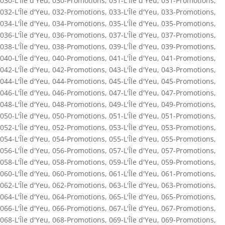
030-L'Île d'Yeu
,
030-Promotions
,
031-L'Île d'Yeu
,
031-Promotions
,
032-L'Île d'Yeu
,
032-Promotions
,
033-L'Île d'Yeu
,
033-Promotions
,
034-L'Île d'Yeu
,
034-Promotions
,
035-L'Île d'Yeu
,
035-Promotions
,
036-L'Île d'Yeu
,
036-Promotions
,
037-L'Île d'Yeu
,
037-Promotions
,
038-L'Île d'Yeu
,
038-Promotions
,
039-L'Île d'Yeu
,
039-Promotions
,
040-L'Île d'Yeu
,
040-Promotions
,
041-L'Île d'Yeu
,
041-Promotions
,
042-L'Île d'Yeu
,
042-Promotions
,
043-L'Île d'Yeu
,
043-Promotions
,
044-L'Île d'Yeu
,
044-Promotions
,
045-L'Île d'Yeu
,
045-Promotions
,
046-L'Île d'Yeu
,
046-Promotions
,
047-L'Île d'Yeu
,
047-Promotions
,
048-L'Île d'Yeu
,
048-Promotions
,
049-L'Île d'Yeu
,
049-Promotions
,
050-L'Île d'Yeu
,
050-Promotions
,
051-L'Île d'Yeu
,
051-Promotions
,
052-L'Île d'Yeu
,
052-Promotions
,
053-L'Île d'Yeu
,
053-Promotions
,
054-L'Île d'Yeu
,
054-Promotions
,
055-L'Île d'Yeu
,
055-Promotions
,
056-L'Île d'Yeu
,
056-Promotions
,
057-L'Île d'Yeu
,
057-Promotions
,
058-L'Île d'Yeu
,
058-Promotions
,
059-L'Île d'Yeu
,
059-Promotions
,
060-L'Île d'Yeu
,
060-Promotions
,
061-L'Île d'Yeu
,
061-Promotions
,
062-L'Île d'Yeu
,
062-Promotions
,
063-L'Île d'Yeu
,
063-Promotions
,
064-L'Île d'Yeu
,
064-Promotions
,
065-L'Île d'Yeu
,
065-Promotions
,
066-L'Île d'Yeu
,
066-Promotions
,
067-L'Île d'Yeu
,
067-Promotions
,
068-L'Île d'Yeu
,
068-Promotions
,
069-L'Île d'Yeu
,
069-Promotions
,