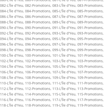
082-L'Île d'Yeu
,
082-Promotions
,
083-L'Île d'Yeu
,
083-Promotions
,
084-L'Île d'Yeu
,
084-Promotions
,
085-L'Île d'Yeu
,
085-Promotions
,
086-L'Île d'Yeu
,
086-Promotions
,
087-L'Île d'Yeu
,
087-Promotions
,
088-L'Île d'Yeu
,
088-Promotions
,
089-L'Île d'Yeu
,
089-Promotions
,
090-L'Île d'Yeu
,
090-Promotions
,
091-L'Île d'Yeu
,
091-Promotions
,
092-L'Île d'Yeu
,
092-Promotions
,
093-L'Île d'Yeu
,
093-Promotions
,
094-L'Île d'Yeu
,
094-Promotions
,
095-L'Île d'Yeu
,
095-Promotions
,
096-L'Île d'Yeu
,
096-Promotions
,
097-L'Île d'Yeu
,
097-Promotions
,
098-L'Île d'Yeu
,
098-Promotions
,
099-L'Île d'Yeu
,
099-Promotions
,
100-L'Île d'Yeu
,
100-Promotions
,
101-L'Île d'Yeu
,
101-Promotions
,
102-L'Île d'Yeu
,
102-Promotions
,
103-L'Île d'Yeu
,
103-Promotions
,
104-L'Île d'Yeu
,
104-Promotions
,
105-L'Île d'Yeu
,
105-Promotions
,
106-L'Île d'Yeu
,
106-Promotions
,
107-L'Île d'Yeu
,
107-Promotions
,
108-L'Île d'Yeu
,
108-Promotions
,
109-L'Île d'Yeu
,
109-Promotions
,
110-L'Île d'Yeu
,
110-Promotions
,
111-L'Île d'Yeu
,
111-Promotions
,
112-L'Île d'Yeu
,
112-Promotions
,
113-L'Île d'Yeu
,
113-Promotions
,
114-L'Île d'Yeu
,
114-Promotions
,
115-L'Île d'Yeu
,
115-Promotions
,
116-L'Île d'Yeu
,
116-Promotions
,
117-L'Île d'Yeu
,
117-Promotions
,
118-L'Île d'Yeu
,
118-Promotions
,
119-L'Île d'Yeu
,
119-Promotions
,