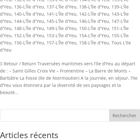
d'Yeu
,
136-L'Île d'Yeu
,
137-L'Île d'Yeu
,
138-L'Île d'Yeu
,
139-L'Île
d'Yeu
,
140-L'Île d'Yeu
,
141-L'Île d'Yeu
,
142-L'Île d'Yeu
,
143-L'Île
d'Yeu
,
144-L'Île d'Yeu
,
145-L'Île d'Yeu
,
146-L'Île d'Yeu
,
147-L'Île
d'Yeu
,
148-L'Île d'Yeu
,
149-L'Île d'Yeu
,
150-L'Île d'Yeu
,
151-L'Île
d'Yeu
,
152-L'Île d'Yeu
,
153-L'Île d'Yeu
,
154-L'Île d'Yeu
,
155-L'Île
d'Yeu
,
156-L'Île d'Yeu
,
157-L'Île d'Yeu
,
158-L'Île d'Yeu
,
Tous L'Ile
d'Yeu
 Retour / Return Traversées maritimes vers l’Ile d’Yeu au départ
de : – Saint Gilles Croix Vie – Fromentine – La Barre de Monts –
Barbâtre La Fosse (Ile de Noirmoutier) A la journée, en séjour, l’Ile
d’Yeu vous étonnera par la diversité de ses paysages et la
beauté...
Rechercher
Articles récents