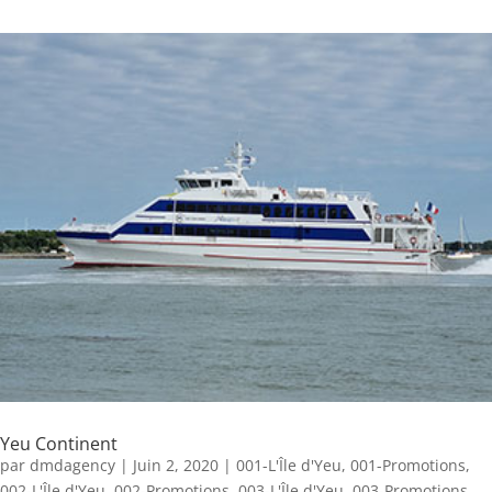
Yeu Continent
par
dmdagency
|
Juin 2, 2020
|
001-L'Île d'Yeu
,
001-Promotions
,
002-L'Île d'Yeu
,
002-Promotions
,
003-L'Île d'Yeu
,
003-Promotions
,