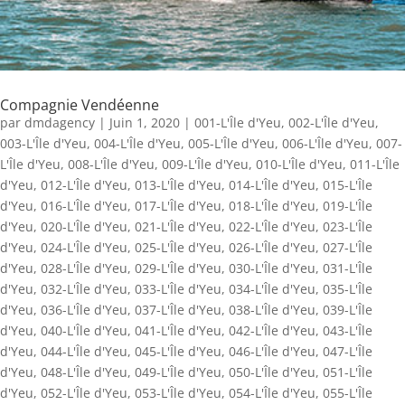
Compagnie Vendéenne
par
dmdagency
|
Juin 1, 2020
|
001-L'Île d'Yeu
,
002-L'Île d'Yeu
,
003-L'Île d'Yeu
,
004-L'Île d'Yeu
,
005-L'Île d'Yeu
,
006-L'Île d'Yeu
,
007-
L'Île d'Yeu
,
008-L'Île d'Yeu
,
009-L'Île d'Yeu
,
010-L'Île d'Yeu
,
011-L'Île
d'Yeu
,
012-L'Île d'Yeu
,
013-L'Île d'Yeu
,
014-L'Île d'Yeu
,
015-L'Île
d'Yeu
,
016-L'Île d'Yeu
,
017-L'Île d'Yeu
,
018-L'Île d'Yeu
,
019-L'Île
d'Yeu
,
020-L'Île d'Yeu
,
021-L'Île d'Yeu
,
022-L'Île d'Yeu
,
023-L'Île
d'Yeu
,
024-L'Île d'Yeu
,
025-L'Île d'Yeu
,
026-L'Île d'Yeu
,
027-L'Île
d'Yeu
,
028-L'Île d'Yeu
,
029-L'Île d'Yeu
,
030-L'Île d'Yeu
,
031-L'Île
d'Yeu
,
032-L'Île d'Yeu
,
033-L'Île d'Yeu
,
034-L'Île d'Yeu
,
035-L'Île
d'Yeu
,
036-L'Île d'Yeu
,
037-L'Île d'Yeu
,
038-L'Île d'Yeu
,
039-L'Île
d'Yeu
,
040-L'Île d'Yeu
,
041-L'Île d'Yeu
,
042-L'Île d'Yeu
,
043-L'Île
d'Yeu
,
044-L'Île d'Yeu
,
045-L'Île d'Yeu
,
046-L'Île d'Yeu
,
047-L'Île
d'Yeu
,
048-L'Île d'Yeu
,
049-L'Île d'Yeu
,
050-L'Île d'Yeu
,
051-L'Île
d'Yeu
,
052-L'Île d'Yeu
,
053-L'Île d'Yeu
,
054-L'Île d'Yeu
,
055-L'Île