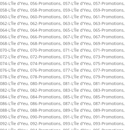
056-L'Île d'Yeu
,
056-Promotions
,
057-L'Île d'Yeu
,
057-Promotions
,
058-L'Île d'Yeu
,
058-Promotions
,
059-L'Île d'Yeu
,
059-Promotions
,
060-L'Île d'Yeu
,
060-Promotions
,
061-L'Île d'Yeu
,
061-Promotions
,
062-L'Île d'Yeu
,
062-Promotions
,
063-L'Île d'Yeu
,
063-Promotions
,
064-L'Île d'Yeu
,
064-Promotions
,
065-L'Île d'Yeu
,
065-Promotions
,
066-L'Île d'Yeu
,
066-Promotions
,
067-L'Île d'Yeu
,
067-Promotions
,
068-L'Île d'Yeu
,
068-Promotions
,
069-L'Île d'Yeu
,
069-Promotions
,
070-L'Île d'Yeu
,
070-Promotions
,
071-L'Île d'Yeu
,
071-Promotions
,
072-L'Île d'Yeu
,
072-Promotions
,
073-L'Île d'Yeu
,
073-Promotions
,
074-L'Île d'Yeu
,
074-Promotions
,
075-L'Île d'Yeu
,
075-Promotions
,
076-L'Île d'Yeu
,
076-Promotions
,
077-L'Île d'Yeu
,
077-Promotions
,
078-L'Île d'Yeu
,
078-Promotions
,
079-L'Île d'Yeu
,
079-Promotions
,
080-L'Île d'Yeu
,
080-Promotions
,
081-L'Île d'Yeu
,
081-Promotions
,
082-L'Île d'Yeu
,
082-Promotions
,
083-L'Île d'Yeu
,
083-Promotions
,
084-L'Île d'Yeu
,
084-Promotions
,
085-L'Île d'Yeu
,
085-Promotions
,
086-L'Île d'Yeu
,
086-Promotions
,
087-L'Île d'Yeu
,
087-Promotions
,
088-L'Île d'Yeu
,
088-Promotions
,
089-L'Île d'Yeu
,
089-Promotions
,
090-L'Île d'Yeu
,
090-Promotions
,
091-L'Île d'Yeu
,
091-Promotions
,
092-L'Île d'Yeu
,
092-Promotions
,
093-L'Île d'Yeu
,
093-Promotions
,