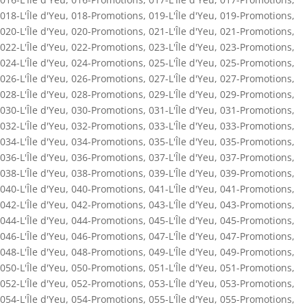
018-L'Île d'Yeu
,
018-Promotions
,
019-L'Île d'Yeu
,
019-Promotions
,
020-L'Île d'Yeu
,
020-Promotions
,
021-L'Île d'Yeu
,
021-Promotions
,
022-L'Île d'Yeu
,
022-Promotions
,
023-L'Île d'Yeu
,
023-Promotions
,
024-L'Île d'Yeu
,
024-Promotions
,
025-L'Île d'Yeu
,
025-Promotions
,
026-L'Île d'Yeu
,
026-Promotions
,
027-L'Île d'Yeu
,
027-Promotions
,
028-L'Île d'Yeu
,
028-Promotions
,
029-L'Île d'Yeu
,
029-Promotions
,
030-L'Île d'Yeu
,
030-Promotions
,
031-L'Île d'Yeu
,
031-Promotions
,
032-L'Île d'Yeu
,
032-Promotions
,
033-L'Île d'Yeu
,
033-Promotions
,
034-L'Île d'Yeu
,
034-Promotions
,
035-L'Île d'Yeu
,
035-Promotions
,
036-L'Île d'Yeu
,
036-Promotions
,
037-L'Île d'Yeu
,
037-Promotions
,
038-L'Île d'Yeu
,
038-Promotions
,
039-L'Île d'Yeu
,
039-Promotions
,
040-L'Île d'Yeu
,
040-Promotions
,
041-L'Île d'Yeu
,
041-Promotions
,
042-L'Île d'Yeu
,
042-Promotions
,
043-L'Île d'Yeu
,
043-Promotions
,
044-L'Île d'Yeu
,
044-Promotions
,
045-L'Île d'Yeu
,
045-Promotions
,
046-L'Île d'Yeu
,
046-Promotions
,
047-L'Île d'Yeu
,
047-Promotions
,
048-L'Île d'Yeu
,
048-Promotions
,
049-L'Île d'Yeu
,
049-Promotions
,
050-L'Île d'Yeu
,
050-Promotions
,
051-L'Île d'Yeu
,
051-Promotions
,
052-L'Île d'Yeu
,
052-Promotions
,
053-L'Île d'Yeu
,
053-Promotions
,
054-L'Île d'Yeu
,
054-Promotions
,
055-L'Île d'Yeu
,
055-Promotions
,