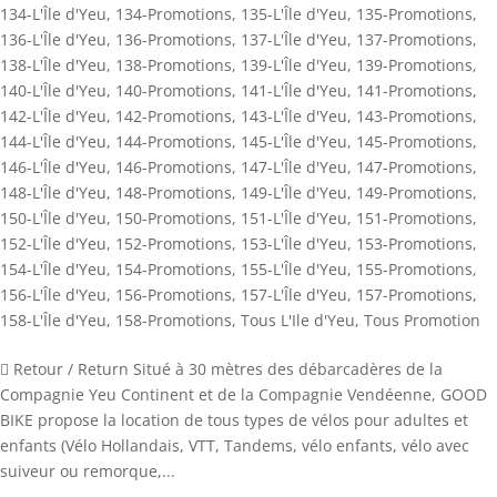
134-L'Île d'Yeu
,
134-Promotions
,
135-L'Île d'Yeu
,
135-Promotions
,
136-L'Île d'Yeu
,
136-Promotions
,
137-L'Île d'Yeu
,
137-Promotions
,
138-L'Île d'Yeu
,
138-Promotions
,
139-L'Île d'Yeu
,
139-Promotions
,
140-L'Île d'Yeu
,
140-Promotions
,
141-L'Île d'Yeu
,
141-Promotions
,
142-L'Île d'Yeu
,
142-Promotions
,
143-L'Île d'Yeu
,
143-Promotions
,
144-L'Île d'Yeu
,
144-Promotions
,
145-L'Île d'Yeu
,
145-Promotions
,
146-L'Île d'Yeu
,
146-Promotions
,
147-L'Île d'Yeu
,
147-Promotions
,
148-L'Île d'Yeu
,
148-Promotions
,
149-L'Île d'Yeu
,
149-Promotions
,
150-L'Île d'Yeu
,
150-Promotions
,
151-L'Île d'Yeu
,
151-Promotions
,
152-L'Île d'Yeu
,
152-Promotions
,
153-L'Île d'Yeu
,
153-Promotions
,
154-L'Île d'Yeu
,
154-Promotions
,
155-L'Île d'Yeu
,
155-Promotions
,
156-L'Île d'Yeu
,
156-Promotions
,
157-L'Île d'Yeu
,
157-Promotions
,
158-L'Île d'Yeu
,
158-Promotions
,
Tous L'Ile d'Yeu
,
Tous Promotion
 Retour / Return Situé à 30 mètres des débarcadères de la
Compagnie Yeu Continent et de la Compagnie Vendéenne, GOOD
BIKE propose la location de tous types de vélos pour adultes et
enfants (Vélo Hollandais, VTT, Tandems, vélo enfants, vélo avec
suiveur ou remorque,...