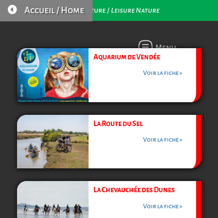

Accueil / Home
Loisirs Nature /
Leisure Nature
Menu
Aquarium de Vendée
Voir la fiche »
La Route du Sel
Voir la fiche »
La Chevauchée des Dunes
Voir la fiche »