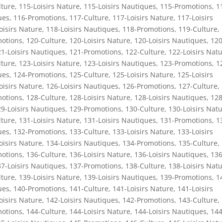
lture
,
115-Loisirs Nature
,
115-Loisirs Nautiques
,
115-Promotions
,
1
ues
,
116-Promotions
,
117-Culture
,
117-Loisirs Nature
,
117-Loisirs
oisirs Nature
,
118-Loisirs Nautiques
,
118-Promotions
,
119-Culture
,
otions
,
120-Culture
,
120-Loisirs Nature
,
120-Loisirs Nautiques
,
120
1-Loisirs Nautiques
,
121-Promotions
,
122-Culture
,
122-Loisirs Nat
lture
,
123-Loisirs Nature
,
123-Loisirs Nautiques
,
123-Promotions
,
1
ues
,
124-Promotions
,
125-Culture
,
125-Loisirs Nature
,
125-Loisirs
oisirs Nature
,
126-Loisirs Nautiques
,
126-Promotions
,
127-Culture
,
otions
,
128-Culture
,
128-Loisirs Nature
,
128-Loisirs Nautiques
,
128
9-Loisirs Nautiques
,
129-Promotions
,
130-Culture
,
130-Loisirs Nat
lture
,
131-Loisirs Nature
,
131-Loisirs Nautiques
,
131-Promotions
,
1
ues
,
132-Promotions
,
133-Culture
,
133-Loisirs Nature
,
133-Loisirs
oisirs Nature
,
134-Loisirs Nautiques
,
134-Promotions
,
135-Culture
,
otions
,
136-Culture
,
136-Loisirs Nature
,
136-Loisirs Nautiques
,
136
7-Loisirs Nautiques
,
137-Promotions
,
138-Culture
,
138-Loisirs Nat
lture
,
139-Loisirs Nature
,
139-Loisirs Nautiques
,
139-Promotions
,
1
ues
,
140-Promotions
,
141-Culture
,
141-Loisirs Nature
,
141-Loisirs
oisirs Nature
,
142-Loisirs Nautiques
,
142-Promotions
,
143-Culture
,
otions
,
144-Culture
,
144-Loisirs Nature
,
144-Loisirs Nautiques
,
144