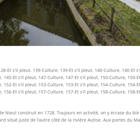
128-Et s'il pleut
,
139-Culture
,
139-Et s'il pleut
,
140-Culture
,
140-Et s'
e
,
145-Et s'il pleut
,
147-Culture
,
147-Et s'il pleut
,
150-Culture
,
150-Et
e
,
152-Et s'il pleut
,
153-Culture
,
153-Et s'il pleut
,
154-Culture
,
154-Et
e
,
156-Et s'il pleut
,
157-Culture
,
157-Et s'il pleut
,
158-Culture
,
158-Et
e Nieul construit en 1728. Toujours en activité, on y écrase du blé
d situé juste de l’autre côté de la rivière Autise. Aux portes du Ma