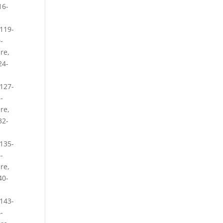
16-
119-
-
ure
,
24-
127-
-
ure
,
32-
135-
-
ure
,
40-
143-
-