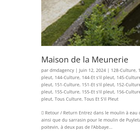
Maison de la Meunerie
par
dmdagency
|
Juin 12, 2024
|
128-Culture
,
pleut
,
144-Culture
,
144-Et s'il pleut
,
145-Cultur
pleut
,
151-Culture
,
151-Et s'il pleut
,
152-Cultur
pleut
,
155-Culture
,
155-Et s'il pleut
,
156-Cultur
pleut
,
Tous Culture
,
Tous Et S'il Pleut
 Retour / Return Entrez dans le moulin à eau d
ainsi que du sarrasin pour le moulin de Puyletar
poitevin, à deux pas de l’Abbaye...