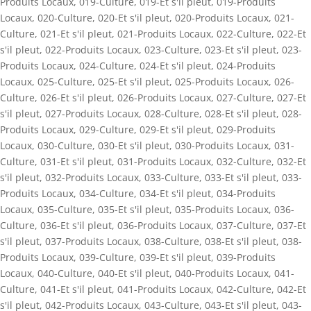
Produits Locaux
,
019-Culture
,
019-Et s'il pleut
,
019-Produits
Locaux
,
020-Culture
,
020-Et s'il pleut
,
020-Produits Locaux
,
021-
Culture
,
021-Et s'il pleut
,
021-Produits Locaux
,
022-Culture
,
022-Et
s'il pleut
,
022-Produits Locaux
,
023-Culture
,
023-Et s'il pleut
,
023-
Produits Locaux
,
024-Culture
,
024-Et s'il pleut
,
024-Produits
Locaux
,
025-Culture
,
025-Et s'il pleut
,
025-Produits Locaux
,
026-
Culture
,
026-Et s'il pleut
,
026-Produits Locaux
,
027-Culture
,
027-Et
s'il pleut
,
027-Produits Locaux
,
028-Culture
,
028-Et s'il pleut
,
028-
Produits Locaux
,
029-Culture
,
029-Et s'il pleut
,
029-Produits
Locaux
,
030-Culture
,
030-Et s'il pleut
,
030-Produits Locaux
,
031-
Culture
,
031-Et s'il pleut
,
031-Produits Locaux
,
032-Culture
,
032-Et
s'il pleut
,
032-Produits Locaux
,
033-Culture
,
033-Et s'il pleut
,
033-
Produits Locaux
,
034-Culture
,
034-Et s'il pleut
,
034-Produits
Locaux
,
035-Culture
,
035-Et s'il pleut
,
035-Produits Locaux
,
036-
Culture
,
036-Et s'il pleut
,
036-Produits Locaux
,
037-Culture
,
037-Et
s'il pleut
,
037-Produits Locaux
,
038-Culture
,
038-Et s'il pleut
,
038-
Produits Locaux
,
039-Culture
,
039-Et s'il pleut
,
039-Produits
Locaux
,
040-Culture
,
040-Et s'il pleut
,
040-Produits Locaux
,
041-
Culture
,
041-Et s'il pleut
,
041-Produits Locaux
,
042-Culture
,
042-Et
s'il pleut
,
042-Produits Locaux
,
043-Culture
,
043-Et s'il pleut
,
043-