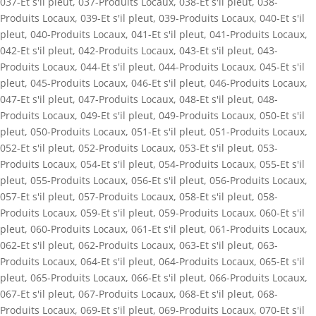
037-Et s'il pleut
,
037-Produits Locaux
,
038-Et s'il pleut
,
038-
Produits Locaux
,
039-Et s'il pleut
,
039-Produits Locaux
,
040-Et s'il
pleut
,
040-Produits Locaux
,
041-Et s'il pleut
,
041-Produits Locaux
,
042-Et s'il pleut
,
042-Produits Locaux
,
043-Et s'il pleut
,
043-
Produits Locaux
,
044-Et s'il pleut
,
044-Produits Locaux
,
045-Et s'il
pleut
,
045-Produits Locaux
,
046-Et s'il pleut
,
046-Produits Locaux
,
047-Et s'il pleut
,
047-Produits Locaux
,
048-Et s'il pleut
,
048-
Produits Locaux
,
049-Et s'il pleut
,
049-Produits Locaux
,
050-Et s'il
pleut
,
050-Produits Locaux
,
051-Et s'il pleut
,
051-Produits Locaux
,
052-Et s'il pleut
,
052-Produits Locaux
,
053-Et s'il pleut
,
053-
Produits Locaux
,
054-Et s'il pleut
,
054-Produits Locaux
,
055-Et s'il
pleut
,
055-Produits Locaux
,
056-Et s'il pleut
,
056-Produits Locaux
,
057-Et s'il pleut
,
057-Produits Locaux
,
058-Et s'il pleut
,
058-
Produits Locaux
,
059-Et s'il pleut
,
059-Produits Locaux
,
060-Et s'il
pleut
,
060-Produits Locaux
,
061-Et s'il pleut
,
061-Produits Locaux
,
062-Et s'il pleut
,
062-Produits Locaux
,
063-Et s'il pleut
,
063-
Produits Locaux
,
064-Et s'il pleut
,
064-Produits Locaux
,
065-Et s'il
pleut
,
065-Produits Locaux
,
066-Et s'il pleut
,
066-Produits Locaux
,
067-Et s'il pleut
,
067-Produits Locaux
,
068-Et s'il pleut
,
068-
Produits Locaux
,
069-Et s'il pleut
,
069-Produits Locaux
,
070-Et s'il