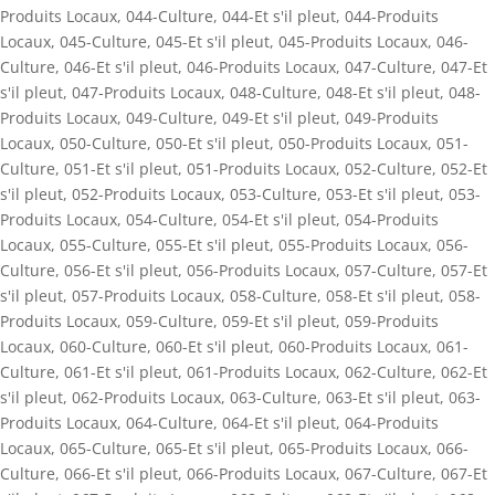
Produits Locaux
,
044-Culture
,
044-Et s'il pleut
,
044-Produits
Locaux
,
045-Culture
,
045-Et s'il pleut
,
045-Produits Locaux
,
046-
Culture
,
046-Et s'il pleut
,
046-Produits Locaux
,
047-Culture
,
047-Et
s'il pleut
,
047-Produits Locaux
,
048-Culture
,
048-Et s'il pleut
,
048-
Produits Locaux
,
049-Culture
,
049-Et s'il pleut
,
049-Produits
Locaux
,
050-Culture
,
050-Et s'il pleut
,
050-Produits Locaux
,
051-
Culture
,
051-Et s'il pleut
,
051-Produits Locaux
,
052-Culture
,
052-Et
s'il pleut
,
052-Produits Locaux
,
053-Culture
,
053-Et s'il pleut
,
053-
Produits Locaux
,
054-Culture
,
054-Et s'il pleut
,
054-Produits
Locaux
,
055-Culture
,
055-Et s'il pleut
,
055-Produits Locaux
,
056-
Culture
,
056-Et s'il pleut
,
056-Produits Locaux
,
057-Culture
,
057-Et
s'il pleut
,
057-Produits Locaux
,
058-Culture
,
058-Et s'il pleut
,
058-
Produits Locaux
,
059-Culture
,
059-Et s'il pleut
,
059-Produits
Locaux
,
060-Culture
,
060-Et s'il pleut
,
060-Produits Locaux
,
061-
Culture
,
061-Et s'il pleut
,
061-Produits Locaux
,
062-Culture
,
062-Et
s'il pleut
,
062-Produits Locaux
,
063-Culture
,
063-Et s'il pleut
,
063-
Produits Locaux
,
064-Culture
,
064-Et s'il pleut
,
064-Produits
Locaux
,
065-Culture
,
065-Et s'il pleut
,
065-Produits Locaux
,
066-
Culture
,
066-Et s'il pleut
,
066-Produits Locaux
,
067-Culture
,
067-Et