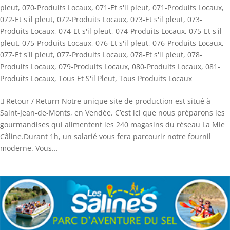
pleut
,
070-Produits Locaux
,
071-Et s'il pleut
,
071-Produits Locaux
,
072-Et s'il pleut
,
072-Produits Locaux
,
073-Et s'il pleut
,
073-
Produits Locaux
,
074-Et s'il pleut
,
074-Produits Locaux
,
075-Et s'il
pleut
,
075-Produits Locaux
,
076-Et s'il pleut
,
076-Produits Locaux
,
077-Et s'il pleut
,
077-Produits Locaux
,
078-Et s'il pleut
,
078-
Produits Locaux
,
079-Produits Locaux
,
080-Produits Locaux
,
081-
Produits Locaux
,
Tous Et S'il Pleut
,
Tous Produits Locaux
 Retour / Return Notre unique site de production est situé à
Saint-Jean-de-Monts, en Vendée. C’est ici que nous préparons les
gourmandises qui alimentent les 240 magasins du réseau La Mie
Câline.Durant 1h, un salarié vous fera parcourir notre fournil
moderne. Vous...