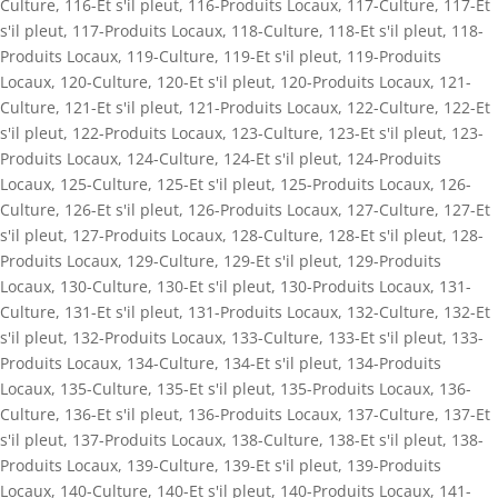
Culture
,
116-Et s'il pleut
,
116-Produits Locaux
,
117-Culture
,
117-Et
s'il pleut
,
117-Produits Locaux
,
118-Culture
,
118-Et s'il pleut
,
118-
Produits Locaux
,
119-Culture
,
119-Et s'il pleut
,
119-Produits
Locaux
,
120-Culture
,
120-Et s'il pleut
,
120-Produits Locaux
,
121-
Culture
,
121-Et s'il pleut
,
121-Produits Locaux
,
122-Culture
,
122-Et
s'il pleut
,
122-Produits Locaux
,
123-Culture
,
123-Et s'il pleut
,
123-
Produits Locaux
,
124-Culture
,
124-Et s'il pleut
,
124-Produits
Locaux
,
125-Culture
,
125-Et s'il pleut
,
125-Produits Locaux
,
126-
Culture
,
126-Et s'il pleut
,
126-Produits Locaux
,
127-Culture
,
127-Et
s'il pleut
,
127-Produits Locaux
,
128-Culture
,
128-Et s'il pleut
,
128-
Produits Locaux
,
129-Culture
,
129-Et s'il pleut
,
129-Produits
Locaux
,
130-Culture
,
130-Et s'il pleut
,
130-Produits Locaux
,
131-
Culture
,
131-Et s'il pleut
,
131-Produits Locaux
,
132-Culture
,
132-Et
s'il pleut
,
132-Produits Locaux
,
133-Culture
,
133-Et s'il pleut
,
133-
Produits Locaux
,
134-Culture
,
134-Et s'il pleut
,
134-Produits
Locaux
,
135-Culture
,
135-Et s'il pleut
,
135-Produits Locaux
,
136-
Culture
,
136-Et s'il pleut
,
136-Produits Locaux
,
137-Culture
,
137-Et
s'il pleut
,
137-Produits Locaux
,
138-Culture
,
138-Et s'il pleut
,
138-
Produits Locaux
,
139-Culture
,
139-Et s'il pleut
,
139-Produits
Locaux
,
140-Culture
,
140-Et s'il pleut
,
140-Produits Locaux
,
141-