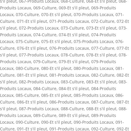
s'il pleut
,
067-Produits Locaux
,
068-Culture
,
068-Et s'il pleut
,
068-
Produits Locaux
,
069-Culture
,
069-Et s'il pleut
,
069-Produits
Locaux
,
070-Culture
,
070-Et s'il pleut
,
070-Produits Locaux
,
071-
Culture
,
071-Et s'il pleut
,
071-Produits Locaux
,
072-Culture
,
072-Et
s'il pleut
,
072-Produits Locaux
,
073-Culture
,
073-Et s'il pleut
,
073-
Produits Locaux
,
074-Culture
,
074-Et s'il pleut
,
074-Produits
Locaux
,
075-Culture
,
075-Et s'il pleut
,
075-Produits Locaux
,
076-
Culture
,
076-Et s'il pleut
,
076-Produits Locaux
,
077-Culture
,
077-Et
s'il pleut
,
077-Produits Locaux
,
078-Culture
,
078-Et s'il pleut
,
078-
Produits Locaux
,
079-Culture
,
079-Et s'il pleut
,
079-Produits
Locaux
,
080-Culture
,
080-Et s'il pleut
,
080-Produits Locaux
,
081-
Culture
,
081-Et s'il pleut
,
081-Produits Locaux
,
082-Culture
,
082-Et
s'il pleut
,
082-Produits Locaux
,
083-Culture
,
083-Et s'il pleut
,
083-
Produits Locaux
,
084-Culture
,
084-Et s'il pleut
,
084-Produits
Locaux
,
085-Culture
,
085-Et s'il pleut
,
085-Produits Locaux
,
086-
Culture
,
086-Et s'il pleut
,
086-Produits Locaux
,
087-Culture
,
087-Et
s'il pleut
,
087-Produits Locaux
,
088-Culture
,
088-Et s'il pleut
,
088-
Produits Locaux
,
089-Culture
,
089-Et s'il pleut
,
089-Produits
Locaux
,
090-Culture
,
090-Et s'il pleut
,
090-Produits Locaux
,
091-
Culture
,
091-Et s'il pleut
,
091-Produits Locaux
,
092-Culture
,
092-Et