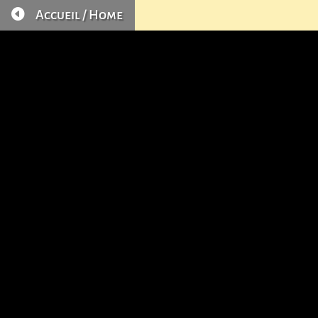

Accueil / Home