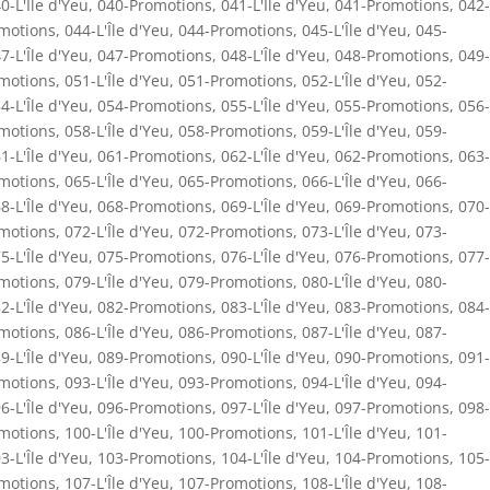
0-L'Île d'Yeu
,
040-Promotions
,
041-L'Île d'Yeu
,
041-Promotions
,
042-
motions
,
044-L'Île d'Yeu
,
044-Promotions
,
045-L'Île d'Yeu
,
045-
7-L'Île d'Yeu
,
047-Promotions
,
048-L'Île d'Yeu
,
048-Promotions
,
049-
motions
,
051-L'Île d'Yeu
,
051-Promotions
,
052-L'Île d'Yeu
,
052-
4-L'Île d'Yeu
,
054-Promotions
,
055-L'Île d'Yeu
,
055-Promotions
,
056-
motions
,
058-L'Île d'Yeu
,
058-Promotions
,
059-L'Île d'Yeu
,
059-
1-L'Île d'Yeu
,
061-Promotions
,
062-L'Île d'Yeu
,
062-Promotions
,
063-
motions
,
065-L'Île d'Yeu
,
065-Promotions
,
066-L'Île d'Yeu
,
066-
8-L'Île d'Yeu
,
068-Promotions
,
069-L'Île d'Yeu
,
069-Promotions
,
070-
motions
,
072-L'Île d'Yeu
,
072-Promotions
,
073-L'Île d'Yeu
,
073-
5-L'Île d'Yeu
,
075-Promotions
,
076-L'Île d'Yeu
,
076-Promotions
,
077-
motions
,
079-L'Île d'Yeu
,
079-Promotions
,
080-L'Île d'Yeu
,
080-
2-L'Île d'Yeu
,
082-Promotions
,
083-L'Île d'Yeu
,
083-Promotions
,
084-
motions
,
086-L'Île d'Yeu
,
086-Promotions
,
087-L'Île d'Yeu
,
087-
9-L'Île d'Yeu
,
089-Promotions
,
090-L'Île d'Yeu
,
090-Promotions
,
091-
motions
,
093-L'Île d'Yeu
,
093-Promotions
,
094-L'Île d'Yeu
,
094-
6-L'Île d'Yeu
,
096-Promotions
,
097-L'Île d'Yeu
,
097-Promotions
,
098-
motions
,
100-L'Île d'Yeu
,
100-Promotions
,
101-L'Île d'Yeu
,
101-
3-L'Île d'Yeu
,
103-Promotions
,
104-L'Île d'Yeu
,
104-Promotions
,
105-
motions
,
107-L'Île d'Yeu
,
107-Promotions
,
108-L'Île d'Yeu
,
108-