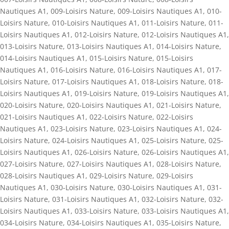
Nautiques A1
,
009-Loisirs Nature
,
009-Loisirs Nautiques A1
,
010-
Loisirs Nature
,
010-Loisirs Nautiques A1
,
011-Loisirs Nature
,
011-
Loisirs Nautiques A1
,
012-Loisirs Nature
,
012-Loisirs Nautiques A1
,
013-Loisirs Nature
,
013-Loisirs Nautiques A1
,
014-Loisirs Nature
,
014-Loisirs Nautiques A1
,
015-Loisirs Nature
,
015-Loisirs
Nautiques A1
,
016-Loisirs Nature
,
016-Loisirs Nautiques A1
,
017-
Loisirs Nature
,
017-Loisirs Nautiques A1
,
018-Loisirs Nature
,
018-
Loisirs Nautiques A1
,
019-Loisirs Nature
,
019-Loisirs Nautiques A1
,
020-Loisirs Nature
,
020-Loisirs Nautiques A1
,
021-Loisirs Nature
,
021-Loisirs Nautiques A1
,
022-Loisirs Nature
,
022-Loisirs
Nautiques A1
,
023-Loisirs Nature
,
023-Loisirs Nautiques A1
,
024-
Loisirs Nature
,
024-Loisirs Nautiques A1
,
025-Loisirs Nature
,
025-
Loisirs Nautiques A1
,
026-Loisirs Nature
,
026-Loisirs Nautiques A1
,
027-Loisirs Nature
,
027-Loisirs Nautiques A1
,
028-Loisirs Nature
,
028-Loisirs Nautiques A1
,
029-Loisirs Nature
,
029-Loisirs
Nautiques A1
,
030-Loisirs Nature
,
030-Loisirs Nautiques A1
,
031-
Loisirs Nature
,
031-Loisirs Nautiques A1
,
032-Loisirs Nature
,
032-
Loisirs Nautiques A1
,
033-Loisirs Nature
,
033-Loisirs Nautiques A1
,
034-Loisirs Nature
,
034-Loisirs Nautiques A1
,
035-Loisirs Nature
,