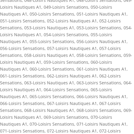
Sensations
,
048-Loisirs Nautiques A1
,
048-Loisirs Sensations
,
049-
Loisirs Nautiques A1
,
049-Loisirs Sensations
,
050-Loisirs
Nautiques A1
,
050-Loisirs Sensations
,
051-Loisirs Nautiques A1
,
051-Loisirs Sensations
,
052-Loisirs Nautiques A1
,
052-Loisirs
Sensations
,
053-Loisirs Nautiques A1
,
053-Loisirs Sensations
,
054-
Loisirs Nautiques A1
,
054-Loisirs Sensations
,
055-Loisirs
Nautiques A1
,
055-Loisirs Sensations
,
056-Loisirs Nautiques A1
,
056-Loisirs Sensations
,
057-Loisirs Nautiques A1
,
057-Loisirs
Sensations
,
058-Loisirs Nautiques A1
,
058-Loisirs Sensations
,
059-
Loisirs Nautiques A1
,
059-Loisirs Sensations
,
060-Loisirs
Nautiques A1
,
060-Loisirs Sensations
,
061-Loisirs Nautiques A1
,
061-Loisirs Sensations
,
062-Loisirs Nautiques A1
,
062-Loisirs
Sensations
,
063-Loisirs Nautiques A1
,
063-Loisirs Sensations
,
064-
Loisirs Nautiques A1
,
064-Loisirs Sensations
,
065-Loisirs
Nautiques A1
,
065-Loisirs Sensations
,
066-Loisirs Nautiques A1
,
066-Loisirs Sensations
,
067-Loisirs Nautiques A1
,
067-Loisirs
Sensations
,
068-Loisirs Nautiques A1
,
068-Loisirs Sensations
,
069-
Loisirs Nautiques A1
,
069-Loisirs Sensations
,
070-Loisirs
Nautiques A1
,
070-Loisirs Sensations
,
071-Loisirs Nautiques A1
,
071-Loisirs Sensations
,
072-Loisirs Nautiques A1
,
072-Loisirs