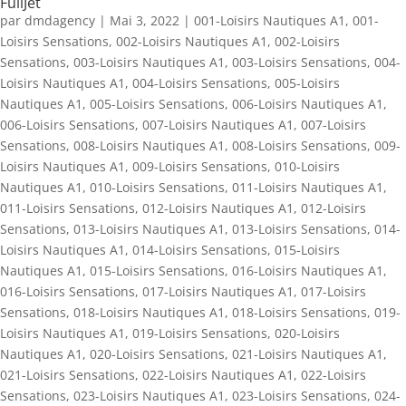
FullJet
par
dmdagency
|
Mai 3, 2022
|
001-Loisirs Nautiques A1
,
001-
Loisirs Sensations
,
002-Loisirs Nautiques A1
,
002-Loisirs
Sensations
,
003-Loisirs Nautiques A1
,
003-Loisirs Sensations
,
004-
Loisirs Nautiques A1
,
004-Loisirs Sensations
,
005-Loisirs
Nautiques A1
,
005-Loisirs Sensations
,
006-Loisirs Nautiques A1
,
006-Loisirs Sensations
,
007-Loisirs Nautiques A1
,
007-Loisirs
Sensations
,
008-Loisirs Nautiques A1
,
008-Loisirs Sensations
,
009-
Loisirs Nautiques A1
,
009-Loisirs Sensations
,
010-Loisirs
Nautiques A1
,
010-Loisirs Sensations
,
011-Loisirs Nautiques A1
,
011-Loisirs Sensations
,
012-Loisirs Nautiques A1
,
012-Loisirs
Sensations
,
013-Loisirs Nautiques A1
,
013-Loisirs Sensations
,
014-
Loisirs Nautiques A1
,
014-Loisirs Sensations
,
015-Loisirs
Nautiques A1
,
015-Loisirs Sensations
,
016-Loisirs Nautiques A1
,
016-Loisirs Sensations
,
017-Loisirs Nautiques A1
,
017-Loisirs
Sensations
,
018-Loisirs Nautiques A1
,
018-Loisirs Sensations
,
019-
Loisirs Nautiques A1
,
019-Loisirs Sensations
,
020-Loisirs
Nautiques A1
,
020-Loisirs Sensations
,
021-Loisirs Nautiques A1
,
021-Loisirs Sensations
,
022-Loisirs Nautiques A1
,
022-Loisirs
Sensations
,
023-Loisirs Nautiques A1
,
023-Loisirs Sensations
,
024-