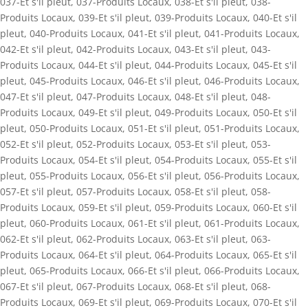
037-Et s'il pleut
,
037-Produits Locaux
,
038-Et s'il pleut
,
038-
Produits Locaux
,
039-Et s'il pleut
,
039-Produits Locaux
,
040-Et s'il
pleut
,
040-Produits Locaux
,
041-Et s'il pleut
,
041-Produits Locaux
,
042-Et s'il pleut
,
042-Produits Locaux
,
043-Et s'il pleut
,
043-
Produits Locaux
,
044-Et s'il pleut
,
044-Produits Locaux
,
045-Et s'il
pleut
,
045-Produits Locaux
,
046-Et s'il pleut
,
046-Produits Locaux
,
047-Et s'il pleut
,
047-Produits Locaux
,
048-Et s'il pleut
,
048-
Produits Locaux
,
049-Et s'il pleut
,
049-Produits Locaux
,
050-Et s'il
pleut
,
050-Produits Locaux
,
051-Et s'il pleut
,
051-Produits Locaux
,
052-Et s'il pleut
,
052-Produits Locaux
,
053-Et s'il pleut
,
053-
Produits Locaux
,
054-Et s'il pleut
,
054-Produits Locaux
,
055-Et s'il
pleut
,
055-Produits Locaux
,
056-Et s'il pleut
,
056-Produits Locaux
,
057-Et s'il pleut
,
057-Produits Locaux
,
058-Et s'il pleut
,
058-
Produits Locaux
,
059-Et s'il pleut
,
059-Produits Locaux
,
060-Et s'il
pleut
,
060-Produits Locaux
,
061-Et s'il pleut
,
061-Produits Locaux
,
062-Et s'il pleut
,
062-Produits Locaux
,
063-Et s'il pleut
,
063-
Produits Locaux
,
064-Et s'il pleut
,
064-Produits Locaux
,
065-Et s'il
pleut
,
065-Produits Locaux
,
066-Et s'il pleut
,
066-Produits Locaux
,
067-Et s'il pleut
,
067-Produits Locaux
,
068-Et s'il pleut
,
068-
Produits Locaux
,
069-Et s'il pleut
,
069-Produits Locaux
,
070-Et s'il