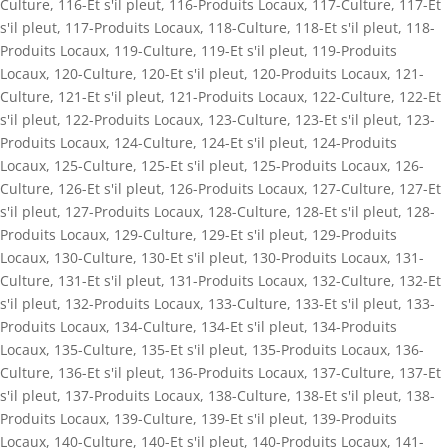
Culture
,
116-Et s'il pleut
,
116-Produits Locaux
,
117-Culture
,
117-Et
s'il pleut
,
117-Produits Locaux
,
118-Culture
,
118-Et s'il pleut
,
118-
Produits Locaux
,
119-Culture
,
119-Et s'il pleut
,
119-Produits
Locaux
,
120-Culture
,
120-Et s'il pleut
,
120-Produits Locaux
,
121-
Culture
,
121-Et s'il pleut
,
121-Produits Locaux
,
122-Culture
,
122-Et
s'il pleut
,
122-Produits Locaux
,
123-Culture
,
123-Et s'il pleut
,
123-
Produits Locaux
,
124-Culture
,
124-Et s'il pleut
,
124-Produits
Locaux
,
125-Culture
,
125-Et s'il pleut
,
125-Produits Locaux
,
126-
Culture
,
126-Et s'il pleut
,
126-Produits Locaux
,
127-Culture
,
127-Et
s'il pleut
,
127-Produits Locaux
,
128-Culture
,
128-Et s'il pleut
,
128-
Produits Locaux
,
129-Culture
,
129-Et s'il pleut
,
129-Produits
Locaux
,
130-Culture
,
130-Et s'il pleut
,
130-Produits Locaux
,
131-
Culture
,
131-Et s'il pleut
,
131-Produits Locaux
,
132-Culture
,
132-Et
s'il pleut
,
132-Produits Locaux
,
133-Culture
,
133-Et s'il pleut
,
133-
Produits Locaux
,
134-Culture
,
134-Et s'il pleut
,
134-Produits
Locaux
,
135-Culture
,
135-Et s'il pleut
,
135-Produits Locaux
,
136-
Culture
,
136-Et s'il pleut
,
136-Produits Locaux
,
137-Culture
,
137-Et
s'il pleut
,
137-Produits Locaux
,
138-Culture
,
138-Et s'il pleut
,
138-
Produits Locaux
,
139-Culture
,
139-Et s'il pleut
,
139-Produits
Locaux
,
140-Culture
,
140-Et s'il pleut
,
140-Produits Locaux
,
141-