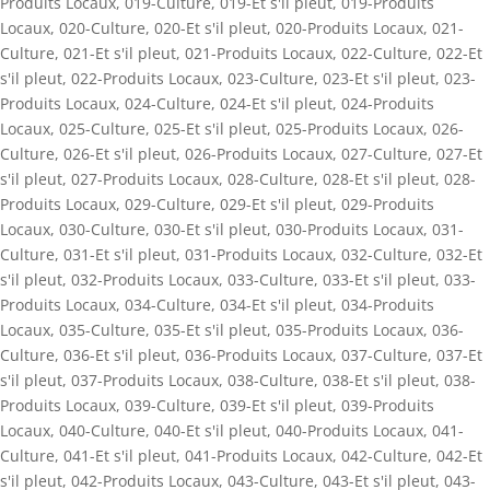
Produits Locaux
,
019-Culture
,
019-Et s'il pleut
,
019-Produits
Locaux
,
020-Culture
,
020-Et s'il pleut
,
020-Produits Locaux
,
021-
Culture
,
021-Et s'il pleut
,
021-Produits Locaux
,
022-Culture
,
022-Et
s'il pleut
,
022-Produits Locaux
,
023-Culture
,
023-Et s'il pleut
,
023-
Produits Locaux
,
024-Culture
,
024-Et s'il pleut
,
024-Produits
Locaux
,
025-Culture
,
025-Et s'il pleut
,
025-Produits Locaux
,
026-
Culture
,
026-Et s'il pleut
,
026-Produits Locaux
,
027-Culture
,
027-Et
s'il pleut
,
027-Produits Locaux
,
028-Culture
,
028-Et s'il pleut
,
028-
Produits Locaux
,
029-Culture
,
029-Et s'il pleut
,
029-Produits
Locaux
,
030-Culture
,
030-Et s'il pleut
,
030-Produits Locaux
,
031-
Culture
,
031-Et s'il pleut
,
031-Produits Locaux
,
032-Culture
,
032-Et
s'il pleut
,
032-Produits Locaux
,
033-Culture
,
033-Et s'il pleut
,
033-
Produits Locaux
,
034-Culture
,
034-Et s'il pleut
,
034-Produits
Locaux
,
035-Culture
,
035-Et s'il pleut
,
035-Produits Locaux
,
036-
Culture
,
036-Et s'il pleut
,
036-Produits Locaux
,
037-Culture
,
037-Et
s'il pleut
,
037-Produits Locaux
,
038-Culture
,
038-Et s'il pleut
,
038-
Produits Locaux
,
039-Culture
,
039-Et s'il pleut
,
039-Produits
Locaux
,
040-Culture
,
040-Et s'il pleut
,
040-Produits Locaux
,
041-
Culture
,
041-Et s'il pleut
,
041-Produits Locaux
,
042-Culture
,
042-Et
s'il pleut
,
042-Produits Locaux
,
043-Culture
,
043-Et s'il pleut
,
043-