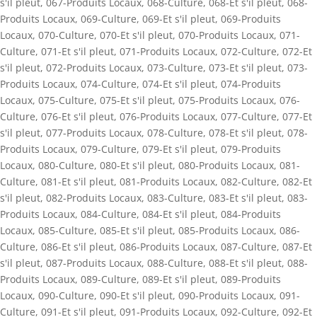
s'il pleut
,
067-Produits Locaux
,
068-Culture
,
068-Et s'il pleut
,
068-
Produits Locaux
,
069-Culture
,
069-Et s'il pleut
,
069-Produits
Locaux
,
070-Culture
,
070-Et s'il pleut
,
070-Produits Locaux
,
071-
Culture
,
071-Et s'il pleut
,
071-Produits Locaux
,
072-Culture
,
072-Et
s'il pleut
,
072-Produits Locaux
,
073-Culture
,
073-Et s'il pleut
,
073-
Produits Locaux
,
074-Culture
,
074-Et s'il pleut
,
074-Produits
Locaux
,
075-Culture
,
075-Et s'il pleut
,
075-Produits Locaux
,
076-
Culture
,
076-Et s'il pleut
,
076-Produits Locaux
,
077-Culture
,
077-Et
s'il pleut
,
077-Produits Locaux
,
078-Culture
,
078-Et s'il pleut
,
078-
Produits Locaux
,
079-Culture
,
079-Et s'il pleut
,
079-Produits
Locaux
,
080-Culture
,
080-Et s'il pleut
,
080-Produits Locaux
,
081-
Culture
,
081-Et s'il pleut
,
081-Produits Locaux
,
082-Culture
,
082-Et
s'il pleut
,
082-Produits Locaux
,
083-Culture
,
083-Et s'il pleut
,
083-
Produits Locaux
,
084-Culture
,
084-Et s'il pleut
,
084-Produits
Locaux
,
085-Culture
,
085-Et s'il pleut
,
085-Produits Locaux
,
086-
Culture
,
086-Et s'il pleut
,
086-Produits Locaux
,
087-Culture
,
087-Et
s'il pleut
,
087-Produits Locaux
,
088-Culture
,
088-Et s'il pleut
,
088-
Produits Locaux
,
089-Culture
,
089-Et s'il pleut
,
089-Produits
Locaux
,
090-Culture
,
090-Et s'il pleut
,
090-Produits Locaux
,
091-
Culture
,
091-Et s'il pleut
,
091-Produits Locaux
,
092-Culture
,
092-Et