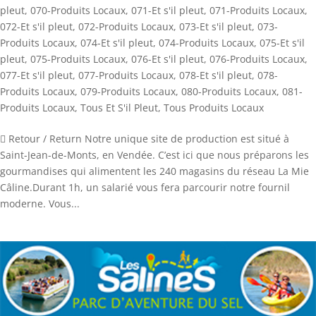
pleut
,
070-Produits Locaux
,
071-Et s'il pleut
,
071-Produits Locaux
,
072-Et s'il pleut
,
072-Produits Locaux
,
073-Et s'il pleut
,
073-
Produits Locaux
,
074-Et s'il pleut
,
074-Produits Locaux
,
075-Et s'il
pleut
,
075-Produits Locaux
,
076-Et s'il pleut
,
076-Produits Locaux
,
077-Et s'il pleut
,
077-Produits Locaux
,
078-Et s'il pleut
,
078-
Produits Locaux
,
079-Produits Locaux
,
080-Produits Locaux
,
081-
Produits Locaux
,
Tous Et S'il Pleut
,
Tous Produits Locaux
 Retour / Return Notre unique site de production est situé à
Saint-Jean-de-Monts, en Vendée. C’est ici que nous préparons les
gourmandises qui alimentent les 240 magasins du réseau La Mie
Câline.Durant 1h, un salarié vous fera parcourir notre fournil
moderne. Vous...