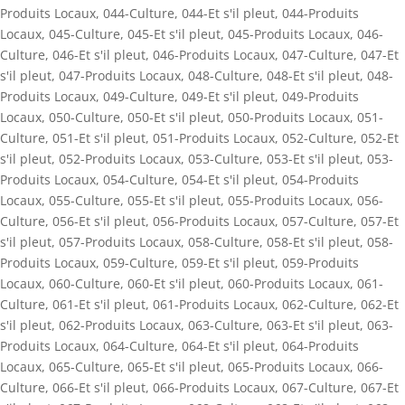
Produits Locaux
,
044-Culture
,
044-Et s'il pleut
,
044-Produits
Locaux
,
045-Culture
,
045-Et s'il pleut
,
045-Produits Locaux
,
046-
Culture
,
046-Et s'il pleut
,
046-Produits Locaux
,
047-Culture
,
047-Et
s'il pleut
,
047-Produits Locaux
,
048-Culture
,
048-Et s'il pleut
,
048-
Produits Locaux
,
049-Culture
,
049-Et s'il pleut
,
049-Produits
Locaux
,
050-Culture
,
050-Et s'il pleut
,
050-Produits Locaux
,
051-
Culture
,
051-Et s'il pleut
,
051-Produits Locaux
,
052-Culture
,
052-Et
s'il pleut
,
052-Produits Locaux
,
053-Culture
,
053-Et s'il pleut
,
053-
Produits Locaux
,
054-Culture
,
054-Et s'il pleut
,
054-Produits
Locaux
,
055-Culture
,
055-Et s'il pleut
,
055-Produits Locaux
,
056-
Culture
,
056-Et s'il pleut
,
056-Produits Locaux
,
057-Culture
,
057-Et
s'il pleut
,
057-Produits Locaux
,
058-Culture
,
058-Et s'il pleut
,
058-
Produits Locaux
,
059-Culture
,
059-Et s'il pleut
,
059-Produits
Locaux
,
060-Culture
,
060-Et s'il pleut
,
060-Produits Locaux
,
061-
Culture
,
061-Et s'il pleut
,
061-Produits Locaux
,
062-Culture
,
062-Et
s'il pleut
,
062-Produits Locaux
,
063-Culture
,
063-Et s'il pleut
,
063-
Produits Locaux
,
064-Culture
,
064-Et s'il pleut
,
064-Produits
Locaux
,
065-Culture
,
065-Et s'il pleut
,
065-Produits Locaux
,
066-
Culture
,
066-Et s'il pleut
,
066-Produits Locaux
,
067-Culture
,
067-Et