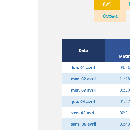
Avril
Octobre
Date
Mati
lun. 01 avril
09:26
mar. 02 avril
11:18
mer. 03 avril
00:20
jeu. 04 avril
01:47
ven. 05 avril
02:51
sam. 06 avril
03:43