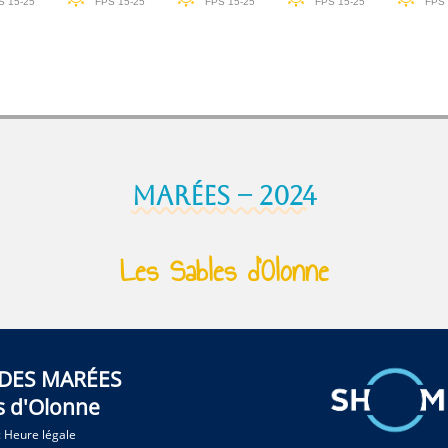
Marées – 2024
Les Sables d’Olonne