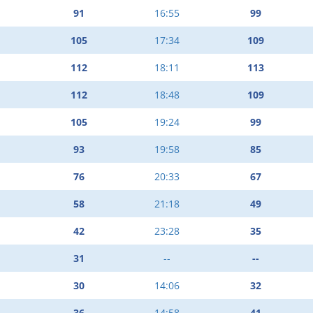
91
16:55
99
105
17:34
109
112
18:11
113
112
18:48
109
105
19:24
99
93
19:58
85
76
20:33
67
58
21:18
49
42
23:28
35
31
--
--
30
14:06
32
36
14:58
41