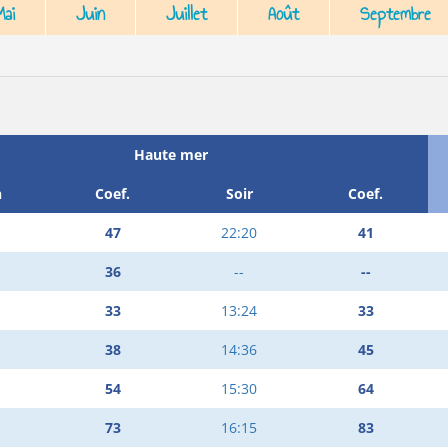
Mai
Juin
Juillet
Août
Septembre
Haute mer
n
Coef.
Soir
Coef.
47
22:20
41
36
--
--
33
13:24
33
38
14:36
45
54
15:30
64
73
16:15
83