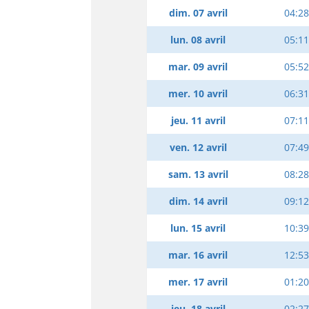
dim. 07 avril
04:28
lun. 08 avril
05:11
mar. 09 avril
05:52
mer. 10 avril
06:31
jeu. 11 avril
07:11
ven. 12 avril
07:49
sam. 13 avril
08:28
dim. 14 avril
09:12
lun. 15 avril
10:39
mar. 16 avril
12:53
mer. 17 avril
01:20
jeu. 18 avril
02:27