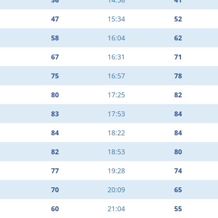
47
15:34
52
58
16:04
62
67
16:31
71
75
16:57
78
80
17:25
82
83
17:53
84
84
18:22
84
82
18:53
80
77
19:28
74
70
20:09
65
60
21:04
55