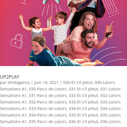
UP2PLAY
par
dmdagency
|
Juin 18, 2021
|
030-Et s'il pleut
,
030-Loisirs
Sensations A1
,
030-Parcs de Loisirs
,
031-Et s'il pleut
,
031-Loisirs
Sensations A1
,
031-Parcs de Loisirs
,
032-Et s'il pleut
,
032-Loisirs
Sensations A1
,
032-Parcs de Loisirs
,
033-Et s'il pleut
,
033-Loisirs
Sensations A1
,
033-Parcs de Loisirs
,
034-Et s'il pleut
,
034-Loisirs
Sensations A1
,
034-Parcs de Loisirs
,
035-Et s'il pleut
,
035-Loisirs
Sensations A1
,
035-Parcs de Loisirs
,
036-Et s'il pleut
,
036-Loisirs