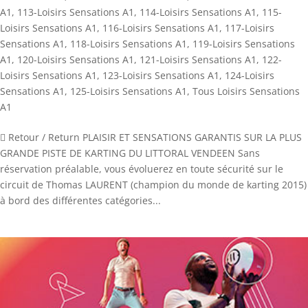
A1
,
113-Loisirs Sensations A1
,
114-Loisirs Sensations A1
,
115-
Loisirs Sensations A1
,
116-Loisirs Sensations A1
,
117-Loisirs
Sensations A1
,
118-Loisirs Sensations A1
,
119-Loisirs Sensations
A1
,
120-Loisirs Sensations A1
,
121-Loisirs Sensations A1
,
122-
Loisirs Sensations A1
,
123-Loisirs Sensations A1
,
124-Loisirs
Sensations A1
,
125-Loisirs Sensations A1
,
Tous Loisirs Sensations
A1
 Retour / Return PLAISIR ET SENSATIONS GARANTIS SUR LA PLUS
GRANDE PISTE DE KARTING DU LITTORAL VENDEEN Sans
réservation préalable, vous évoluerez en toute sécurité sur le
circuit de Thomas LAURENT (champion du monde de karting 2015)
à bord des différentes catégories...