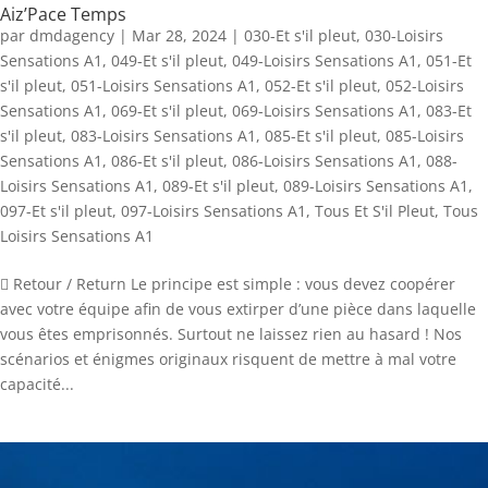
Aiz’Pace Temps
par
dmdagency
|
Mar 28, 2024
|
030-Et s'il pleut
,
030-Loisirs
Sensations A1
,
049-Et s'il pleut
,
049-Loisirs Sensations A1
,
051-Et
s'il pleut
,
051-Loisirs Sensations A1
,
052-Et s'il pleut
,
052-Loisirs
Sensations A1
,
069-Et s'il pleut
,
069-Loisirs Sensations A1
,
083-Et
s'il pleut
,
083-Loisirs Sensations A1
,
085-Et s'il pleut
,
085-Loisirs
Sensations A1
,
086-Et s'il pleut
,
086-Loisirs Sensations A1
,
088-
Loisirs Sensations A1
,
089-Et s'il pleut
,
089-Loisirs Sensations A1
,
097-Et s'il pleut
,
097-Loisirs Sensations A1
,
Tous Et S'il Pleut
,
Tous
Loisirs Sensations A1
 Retour / Return Le principe est simple : vous devez coopérer
avec votre équipe afin de vous extirper d’une pièce dans laquelle
vous êtes emprisonnés. Surtout ne laissez rien au hasard ! Nos
scénarios et énigmes originaux risquent de mettre à mal votre
capacité...