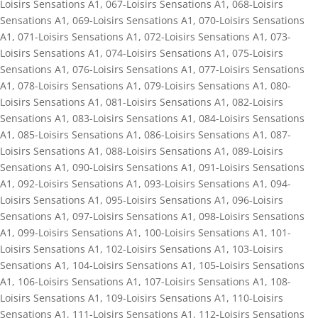
Loisirs Sensations A1
,
067-Loisirs Sensations A1
,
068-Loisirs
Sensations A1
,
069-Loisirs Sensations A1
,
070-Loisirs Sensations
A1
,
071-Loisirs Sensations A1
,
072-Loisirs Sensations A1
,
073-
Loisirs Sensations A1
,
074-Loisirs Sensations A1
,
075-Loisirs
Sensations A1
,
076-Loisirs Sensations A1
,
077-Loisirs Sensations
A1
,
078-Loisirs Sensations A1
,
079-Loisirs Sensations A1
,
080-
Loisirs Sensations A1
,
081-Loisirs Sensations A1
,
082-Loisirs
Sensations A1
,
083-Loisirs Sensations A1
,
084-Loisirs Sensations
A1
,
085-Loisirs Sensations A1
,
086-Loisirs Sensations A1
,
087-
Loisirs Sensations A1
,
088-Loisirs Sensations A1
,
089-Loisirs
Sensations A1
,
090-Loisirs Sensations A1
,
091-Loisirs Sensations
A1
,
092-Loisirs Sensations A1
,
093-Loisirs Sensations A1
,
094-
Loisirs Sensations A1
,
095-Loisirs Sensations A1
,
096-Loisirs
Sensations A1
,
097-Loisirs Sensations A1
,
098-Loisirs Sensations
A1
,
099-Loisirs Sensations A1
,
100-Loisirs Sensations A1
,
101-
Loisirs Sensations A1
,
102-Loisirs Sensations A1
,
103-Loisirs
Sensations A1
,
104-Loisirs Sensations A1
,
105-Loisirs Sensations
A1
,
106-Loisirs Sensations A1
,
107-Loisirs Sensations A1
,
108-
Loisirs Sensations A1
,
109-Loisirs Sensations A1
,
110-Loisirs
Sensations A1
,
111-Loisirs Sensations A1
,
112-Loisirs Sensations